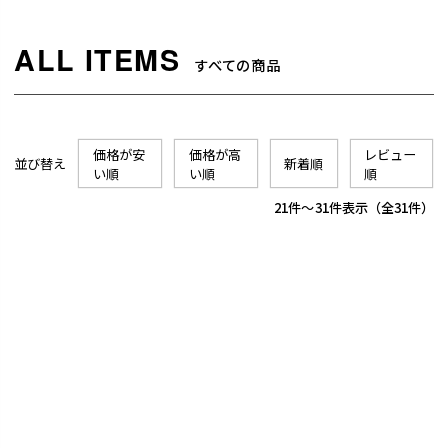
すべての商品
価格が安
価格が高
レビュー
並び替え
新着順
い順
い順
順
21
-
31
件表示
31