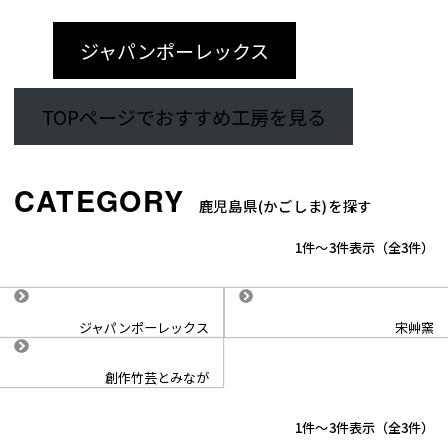
ジャパンポーレックス
TOPページでおすすめ工房を見る
鹿児島県(かごしま)を探す
1
-
3
件表示
3
ジャパンポーレックス
宋艸窯
創作竹芸とみなが
1
-
3
件表示
3