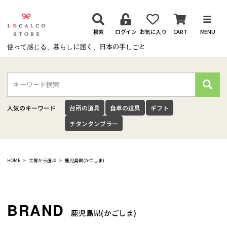
検索
ログイン
お気に入り
CART
MENU
使って感じる、暮らしに届く、日本の手しごと
検
索
人気のキーワード
台所の道具
食卓の道具
ギフト
チタンタンブラー
HOME
工房から選ぶ
鹿児島県(かごしま)
鹿児島県(かごしま)