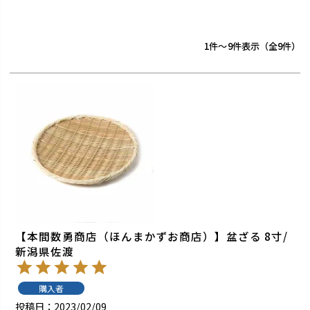
1
-
9
件表示
9
【本間数勇商店（ほんまかずお商店）】盆ざる 8寸/
新潟県佐渡
購入者
投稿日
2023/02/09