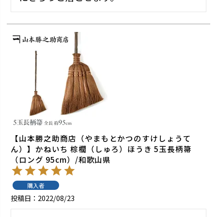
【山本勝之助商店（やまもとかつのすけしょうて
ん）】かねいち 棕櫚（しゅろ）ほうき 5玉長柄箒
（ロング 95cm）/和歌山県
購入者
投稿日
2022/08/23