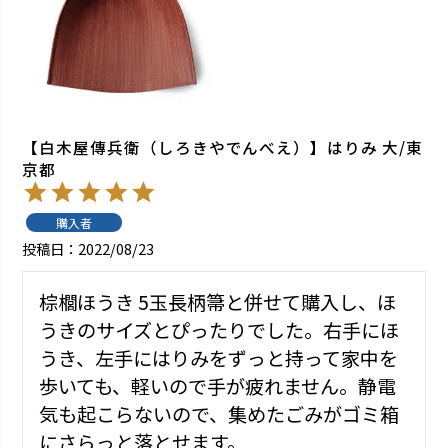
【白木屋傳兵衛（しろきやでんべえ）】はりみ 大/東
京都
購入者
投稿日
2022/08/23
棕櫚ほうき 5玉長柄箒と併せて購入し、ほ
うきのサイズとぴったりでした。右手にほ
うき、左手にはりみをずっと持って家中を
歩いても、軽いので手が疲れません。静電
気も起こらないので、集めたごみがゴミ箱
にさらっと落とせます。