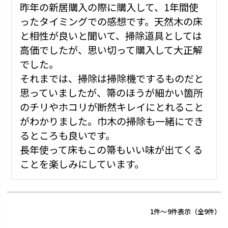
昨年の新居購入の際に購入して、1年間使
ったタイミングでの感想です。天然木の床
と相性が良いと聞いて、掃除道具としては
高価でしたが、思い切って購入して大正解
でした。

それまでは、掃除は掃除機でするものだと
思っていましたが、箒のほうが細かい箇所
のチリやホコリが断然キレイにとれること
がわかりました。巾木の掃除も一緒にでき
るところも良いです。

長年使って床もこの箒もいい味が出てくる
ことを楽しみにしています。
1
-
9
件表示
9