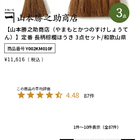
【山本勝之助商店（やまもとかつのすけしょうて
ん）】定番 長柄棕櫚ほうき 3点セット/和歌山県
商品番号
Y002KM010F
¥
11,616
税込
4.48
87
1
-
10
件表示
87