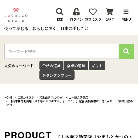
検索
ログイン
お気に入り
CART
MENU
使って感じる、暮らしに届く、日本の手しごと
検
索
人気のキーワード
台所の道具
食卓の道具
ギフト
チタンタンブラー
HOME
工房から選ぶ
和歌山県(わかやま)
山本勝之助商店
【山本勝之助商店（やまもとかつのすけしょうてん）】定番 長柄棕櫚ほうき 3点セット/和歌山県の
レビュー
【山本勝之助商店（やまもとかつのす