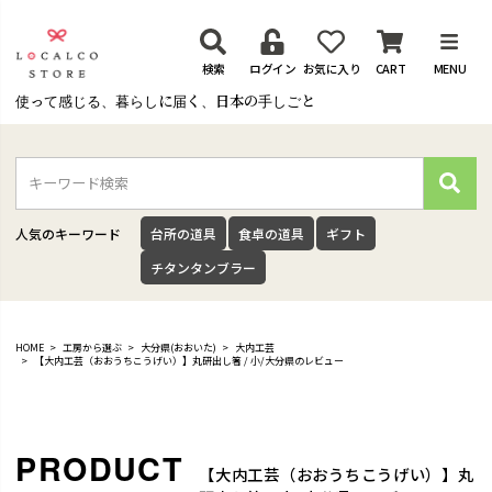
検索
ログイン
お気に入り
CART
MENU
使って感じる、暮らしに届く、日本の手しごと
検
索
人気のキーワード
台所の道具
食卓の道具
ギフト
チタンタンブラー
HOME
工房から選ぶ
大分県(おおいた)
大内工芸
【大内工芸（おおうちこうげい）】丸研出し箸 / 小/大分県のレビュー
【大内工芸（おおうちこうげい）】丸