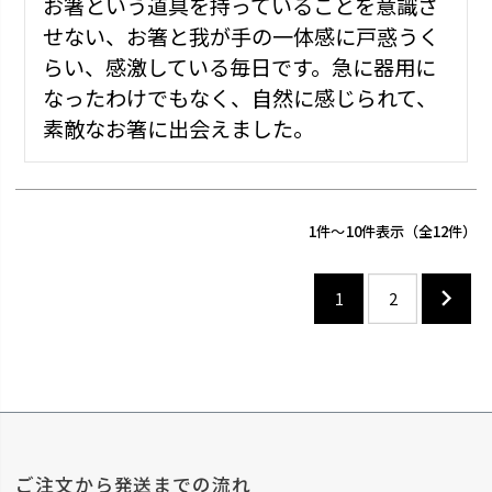
お箸という道具を持っていることを意識さ
せない、お箸と我が手の一体感に戸惑うく
らい、感激している毎日です。急に器用に
なったわけでもなく、自然に感じられて、
素敵なお箸に出会えました。
1
-
10
件表示
12
1
2
ご注文から発送までの流れ