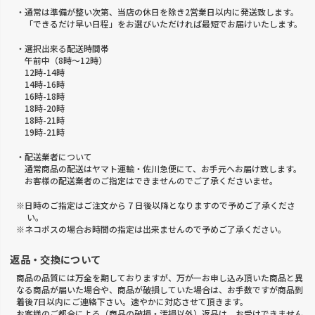
・通常は準備が整い次第、当店の休日を除き2営業日以内に発送致します。
「できるだけ早い日程」をお選びいただければ最短でお届けいたします。
・選択出来る配送時間帯
午前中（8時～12時）
12時-14時
14時-16時
16時-18時
18時-20時
18時-21時
19時-21時
・配送業者について
通常商品の配送はヤマト運輸・佐川急便にて、お手元へお届け致します。
お客様の配送業者のご指定はできませんのでご了承くださいませ。
※日時のご指定はご注文から 7 日後以降となりますので予めご了承くださ
い。
※ネコポスの場合お時間の指定は出来ませんので予めご了承ください。
返品・交換について
商品の品質には万全を期しておりますが、万が一お申し込み頂いた商品と異
なる商品が届いた場合や、商品が破損していた場合は、お手数ですが商品到
着後7日以内にご連絡下さい。速やかに対応させて頂きます。
お客様のご都合による（商品の破損・汚損以外）返品は、お受けできません