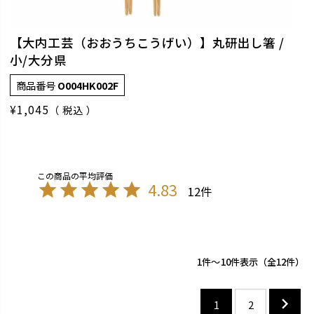
【大内工芸（おおうちこうげい）】丸研出し箸 /
小/大分県
商品番号
O004HK002F
¥
1,045
税込
4.83
12
1
-
10
件表示
12
1
2