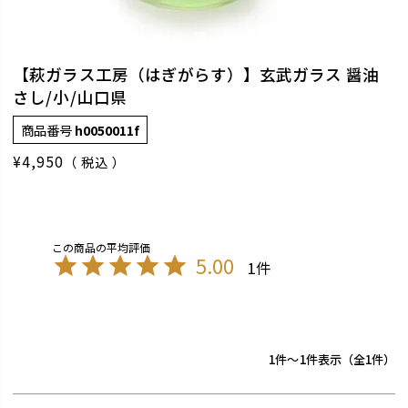
【萩ガラス工房（はぎがらす）】玄武ガラス 醤油
さし/小/山口県
商品番号
h0050011f
¥
4,950
税込
5.00
1
1
-
1
件表示
1