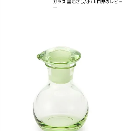
ガラス 醤油さし/小/山口県のレビュ
ー