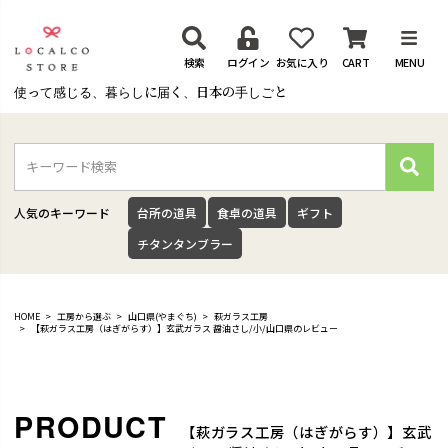
検索
ログイン
お気に入り
CART
MENU
使って感じる、暮らしに届く、日本の手しごと
検
索
人気のキーワード
台所の道具
食卓の道具
ギフト
チタンタンブラー
HOME
工房から選ぶ
山口県(やまぐち)
萩ガラス工房
【萩ガラス工房（はぎがらす）】玄武ガラス 醤油さし/小/山口県のレビュー
【萩ガラス工房（はぎがらす）】玄武