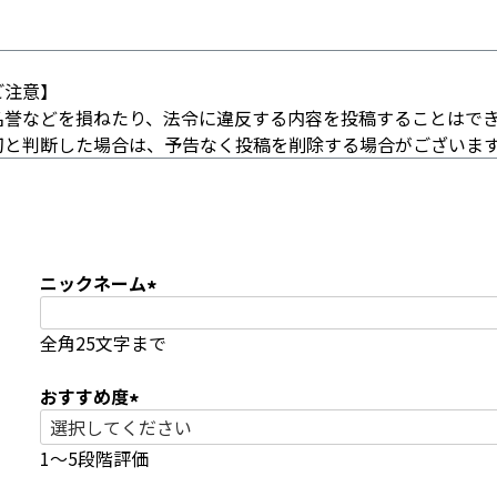
ご注意】
名誉などを損ねたり、法令に違反する内容を投稿することはで
切と判断した場合は、予告なく投稿を削除する場合がございま
ニックネーム
(
全角25文字まで
必
須
おすすめ度
)
(
必
1～5段階評価
須