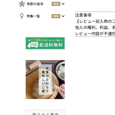
急須・湯呑
お酒
NEW
季節の道具
NEW
名刺入れ・カードケース
その他
お茶
NEW
傘
注意事項
すべての商品をみる
特集一覧
NEW
【レビュー記入時の
小物
春
NEW
他人の権利、利益、
すべての特集をみる
夏
レビュー内容が不適
再入荷のご案内
NEW
秋
よくある質問〈ほうき
NEW
冬
全般〉
棕櫚箒と江戸箒の選び
NEW
方
棕櫚箒と江戸箒の違い
NEW
江戸箒の特徴
NEW
棕櫚箒の特徴
NEW
箒で見直す暮らしの基
NEW
準
包丁のお手入れについて
ノスタルジックな肥前びーど