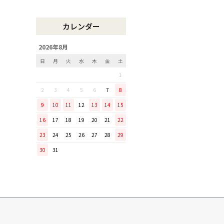
木曽のさわらで美味しいご飯
リンゴのための魅せるナイフ
カレンダー
『pomme』
「毎日納豆を食べていま
2026年8月
す！」という方に、ぜひ使っ
日
月
火
水
木
金
土
てほしい山只華陶苑の納豆鉢
1
調理から盛り付けまでこなす
「寿 菜箸」は、とても優秀
2
3
4
5
6
7
8
な台所道具！
9
10
11
12
13
14
15
和の美しさを醸す志津刃物製
16
17
18
19
20
21
22
作所のペティナイフ「ゆり
23
24
25
26
27
28
29
ミニパンのお手入れ方法
30
31
ミニパン（大）で料理を楽し
もう！
ふわふわの卵焼きを焼こう！
刃物の日用品
無駄がなく、美しい鉄肌。
手放せなくなる“キッチン用