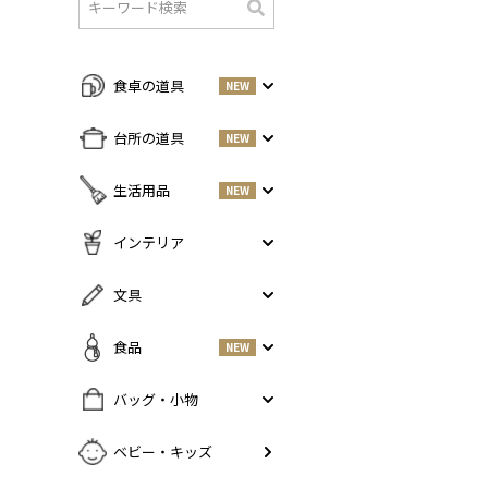
検
索
食卓の道具
NEW
すべての商品をみる
台所の道具
NEW
皿・プレート
NEW
すべての商品をみる
生活用品
NEW
丼・小鉢
調味料入れ
お茶碗・汁椀
NEW
すべての商品をみる
インテリア
鍋・フライパン
NEW
お箸・カトラリー
掃除道具
調理器具
NEW
すべての商品をみる
文具
グラス・タンブラー
NEW
美容ケア
NEW
まな板・包丁
小物入れ
マグ・カップ・ソーサー
ガーデニング
すべての商品をみる
食品
NEW
保存容器
香・ろうそく
トレイ・コースター・鍋しき
ペンケース
ふきん・布もの
花器
お弁当グッズ
すべての商品を見る
バッグ・小物
PCアクセサリー
その他キッチンツール
インテリア雑貨
酒器
調味料
NEW
その他
すべての商品をみる
ベビー・キッズ
ポット・鉄瓶
コーヒー
NEW
カバン・小物入れ