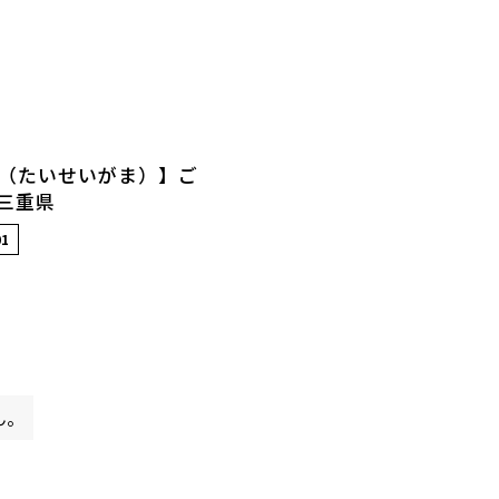
（たいせいがま）】ご
 三重県
01
ん。