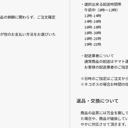
・選択出来る配送時間帯
午前中（8時～12時）
12時-14時
品の納期に関わらず、ご注文確定
14時-16時
16時-18時
18時-20時
が他のお支払い方法をお選びいた
18時-21時
19時-21時
・配送業者について
通常商品の配送はヤマト
お客様の配送業者のご指
※日時のご指定はご注文から
※ネコポスの場合お時間の
返品・交換について
商品の品質には万全を期し
た場合や、商品が破損して
やかに対応させて頂きます