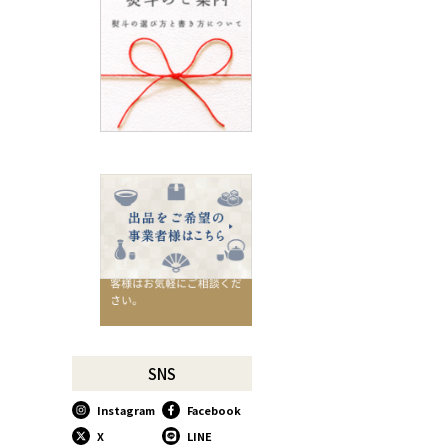
ろ
SUSgalleryと過ごす至福の時
間
千切りピーラーで仕込んでみ
よう
星座マグでくつろぎのひとと
きを
コーヒーミルで格別な1杯を
味わう
行平鍋があればたいていのこ
とは大丈夫。
馬毛歯ブラシがオススメな理
由
お肉も野菜もキッチン鋏にお
任せ！
お祝い事に欠かせない「ミニ
SNS
鏡開き」
Instagram
Facebook
使い込んで育てる道具、卵焼
き鍋
X
LINE