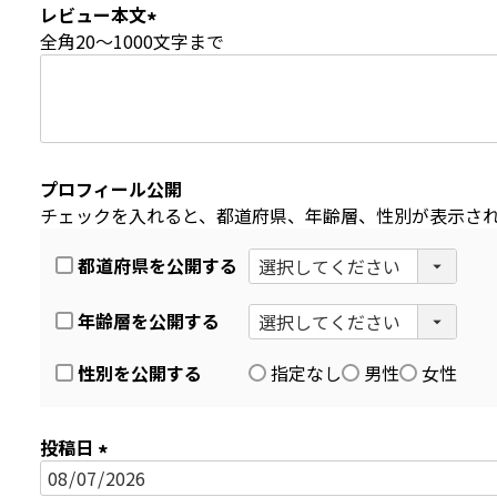
)
レビュー本文
全角20～1000文字まで
(
必
須
)
プロフィール公開
チェックを入れると、都道府県、年齢層、性別が表示さ
都道府県を公開する
年齢層を公開する
性別を公開する
指定なし
男性
女性
投稿日
(