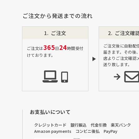
品”
material WOOD
ご注文から発送までの流れ
沖縄のものづくり
NAGAE＋
ご注文
ご注文確
名入れ特集
365
24
ご注文後に自動配
ご注文は
日
時間受付
ギフトラッピングを希望され
届きます。その後
けております。
る方へ
店よりご注文確認
送り致します。
熨斗のご案内
お支払いについて
クレジットカード 銀行振込 代金引換 楽天バンク
Amazon payments コンビニ後払 PayPay