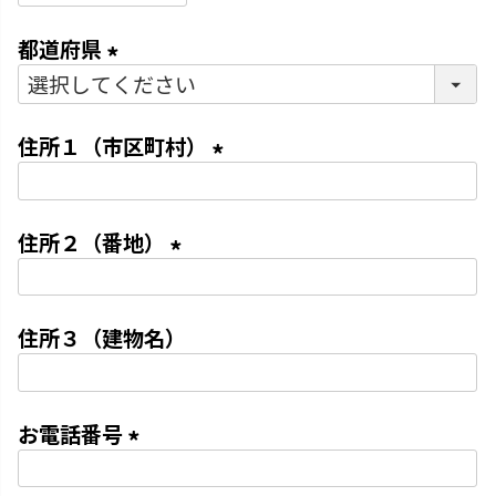
必
都道府県
須
)
(
必
住所１（市区町村）
須
)
(
必
住所２（番地）
須
)
(
必
住所３（建物名）
須
)
お電話番号
(