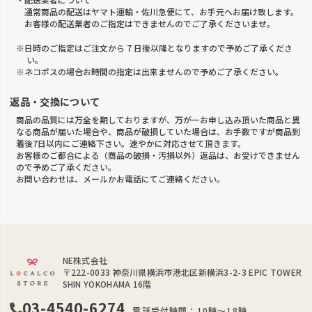
通常商品の配送はヤマト運輸・佐川急便にて、お手元へお届け致します。
お客様の配送業者のご指定はできませんのでご了承くださいませ。
※日時のご指定はご注文から 7 日後以降となりますので予めご了承くださ
い。
※ネコポスの場合お時間の指定は出来ませんので予めご了承ください。
返品・交換について
商品の品質には万全を期しておりますが、万が一お申し込み頂いた商品と異
なる商品が届いた場合や、商品が破損していた場合は、お手数ですが商品到
着後7日以内にご連絡下さい。速やかに対応させて頂きます。
お客様のご都合による（商品の破損・汚損以外）返品は、お受けできません
ので予めご了承ください。
お問い合わせは、メールかお電話にてご連絡ください。
NE株式会社
〒222-0033
神奈川県横浜市港北区新横浜3-2-3 EPIC TOWER
SHIN YOKOHAMA 16階
03-4540-6274
電話受付時間：10時～18時