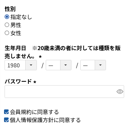
必
性別
須
指定なし
)
男性
女性
生年月日 ※20歳未満の者に対しては種類を販
売しません。
(
必
パスワード
須
)
(
必
須
会員規約
に同意する
)
個人情報保護方針
に同意する