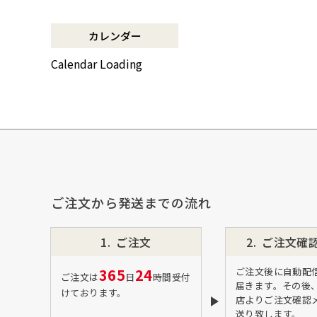
調理から盛り付けまでこなす「寿
菜箸」は、とても優秀な台所道
カレンダー
具！
和の美しさを醸す志津刃物製作所
Calendar Loading
のペティナイフ「ゆり
ミニパンのお手入れ方法
ミニパン（大）で料理を楽しも
う！
ふわふわの卵焼きを焼こう！
刃物の日用品
無駄がなく、美しい鉄肌。
ご注文から発送までの流れ
手放せなくなる“キッチン用品”
material WOOD
ご注文
ご注文確
沖縄のものづくり
365
24
ご注文後に自動配
NAGAE＋
ご注文は
日
時間受付
届きます。その後
けております。
名入れ特集
店よりご注文確認
送り致します。
ギフトラッピングを希望される方