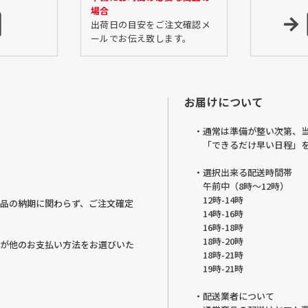
場合
出荷日の目安をご注文確認メ
ールでお伝え致します。
お届けについて
・通常は準備が整い次第、
「できるだけ早い日程」
・選択出来る配送時間帯
午前中（8時～12時）
12時-14時
品の納期に関わらず、ご注文確定
14時-16時
16時-18時
18時-20時
が他のお支払い方法をお選びいた
18時-21時
19時-21時
・配送業者について