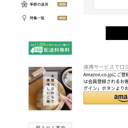
急須・湯呑
お酒
NEW
(
季節の道具
NEW
名刺入れ・カードケース
その他
お茶
必
NEW
傘
すべての商品をみる
須
特集一覧
NEW
小物
)
春
NEW
すべての特集をみる
夏
再入荷のご案内
NEW
秋
よくある質問〈ほうき全
NEW
冬
般〉
棕櫚箒と江戸箒の選び方
NEW
連携サービスでロ
棕櫚箒と江戸箒の違い
NEW
Amazon.co.jp
江戸箒の特徴
NEW
は会員登録されるお客
棕櫚箒の特徴
グイン」ボタンより
NEW
箒で見直す暮らしの基準
NEW
包丁のお手入れについて
ノスタルジックな肥前びーどろ
SUSgalleryと過ごす至福の時間