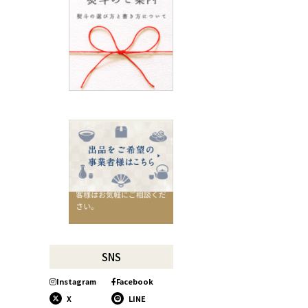
千切りピーラーで仕込んでみよう
星座マグでくつろぎのひとときを
コーヒーミルで格別な1杯を味わ
う
行平鍋があればたいていのことは
大丈夫。
馬毛歯ブラシがオススメな理由
お肉も野菜もキッチン鋏にお任
せ！
お祝い事に欠かせない「ミニ鏡開
き」
使い込んで育てる道具、卵焼き鍋
木曽のさわらで美味しいご飯
リンゴのための魅せるナイフ
『pomme』
SNS
「毎日納豆を食べています！」と
Instagram
Facebook
いう方に、ぜひ使ってほしい山只
華陶苑の納豆鉢
X
LINE