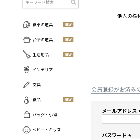
検
他人の権
索
食卓の道具
NEW
すべての商品をみる
台所の道具
NEW
皿・プレート
NEW
すべての商品をみる
生活用品
NEW
丼・小鉢
調味料入れ
お茶碗・汁椀
NEW
すべての商品をみる
インテリア
鍋・フライパン
NEW
お箸・カトラリー
掃除道具
調理器具
NEW
すべての商品をみる
文具
グラス・タンブラー
NEW
美容ケア
NEW
会員登録がお済み
まな板・包丁
小物入れ
マグ・カップ・ソーサー
ガーデニング
すべての商品をみる
食品
NEW
保存容器
香・ろうそく
トレイ・コースター・鍋しき
ペンケース
ふきん・布もの
メールアドレス
花器
お弁当グッズ
すべての商品を見る
バッグ・小物
PCアクセサリー
その他キッチンツール
(
インテリア雑貨
酒器
調味料
NEW
その他
すべての商品をみる
ベビー・キッズ
ポット・鉄瓶
コーヒー
NEW
パスワード
カバン・小物入れ