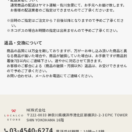
通常商品の配送はヤマト運輸・佐川急便にて、お手元へお届け致します。
お客様の配送業者のご指定はできませんのでご了承くださいませ。
※日時のご指定はご注文から 7 日後以降となりますので予めご了承くださ
い。
※ネコポスの場合お時間の指定は出来ませんので予めご了承ください。
返品・交換について
商品の品質には万全を期しておりますが、万が一お申し込み頂いた商品と異
なる商品が届いた場合や、商品が破損していた場合は、お手数ですが商品到
着後7日以内にご連絡下さい。速やかに対応させて頂きます。
お客様のご都合による（商品の破損・汚損以外）返品は、お受けできません
ので予めご了承ください。
お問い合わせは、メールかお電話にてご連絡ください。
NE株式会社
〒222-0033
神奈川県横浜市港北区新横浜3-2-3 EPIC TOWER
SHIN YOKOHAMA 16階
03-4540-6274
電話受付時間：10時～18時