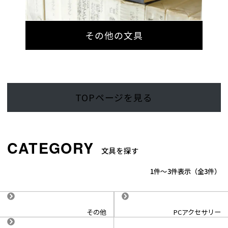
その他の文具
TOPページを見る
文具を探す
1
-
3
件表示
3
その他
PCアクセサリー