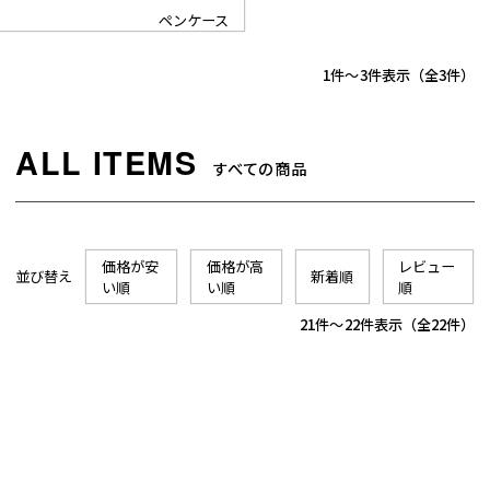
ペンケース
1
-
3
件表示
3
すべての商品
価格が安
価格が高
レビュー
並び替え
新着順
い順
い順
順
21
-
22
件表示
22