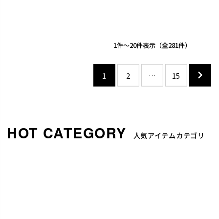
1
-
20
件表示
281
1
2
…
15
人気アイテムカテゴリ