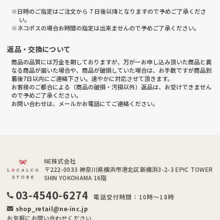
※日時のご指定はご注文から 7 日後以降となりますので予めご了承くださ
い。
※ネコポスの場合お時間の指定は出来ませんので予めご了承ください。
返品・交換について
商品の品質には万全を期しておりますが、万が一お申し込み頂いた商品と異
なる商品が届いた場合や、商品が破損していた場合は、お手数ですが商品到
着後7日以内にご連絡下さい。速やかに対応させて頂きます。
お客様のご都合による（商品の破損・汚損以外）返品は、お受けできません
ので予めご了承ください。
お問い合わせは、メールかお電話にてご連絡ください。
NE株式会社
〒222-0033
神奈川県横浜市港北区新横浜3-2-3 EPIC TOWER
SHIN YOKOHAMA 16階
03-4540-6274
電話受付時間：10時～18時
shop_retail@ne-inc.jp
お気軽にお問い合わせください