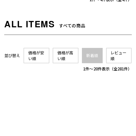
すべての商品
価格が安
価格が高
レビュー
並び替え
新着順
い順
い順
順
1
-
20
件表示
281