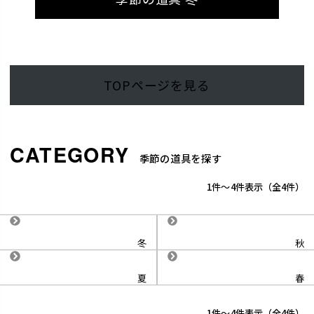
TOPページを見る
季節の道具を探す
1
-
4
件表示
4
冬
秋
夏
春
1
-
4
件表示
4