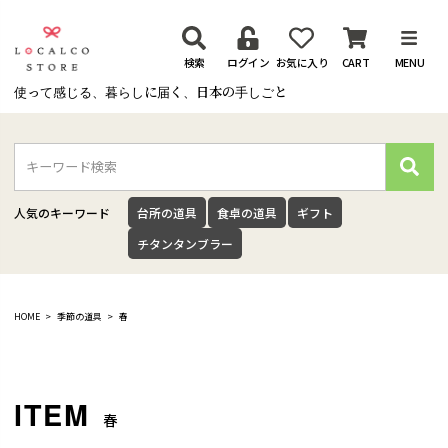
検索
ログイン
お気に入り
CART
MENU
使って感じる、暮らしに届く、日本の手しごと
検
索
人気のキーワード
台所の道具
食卓の道具
ギフト
チタンタンブラー
HOME
季節の道具
春
春