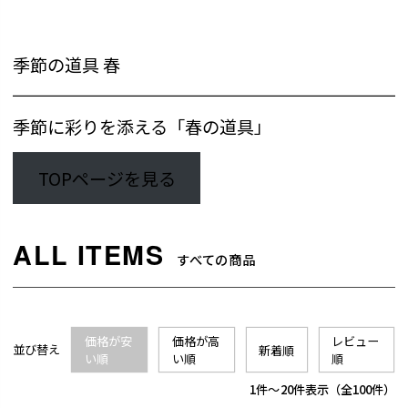
季節の道具 春
季節に彩りを添える「春の道具」
TOPページを見る
すべての商品
価格が安
価格が高
レビュー
並び替え
新着順
い順
い順
順
1
-
20
件表示
100