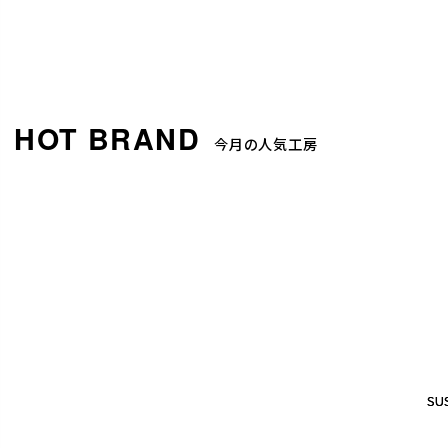
今月の人気工房
SUS
SUS