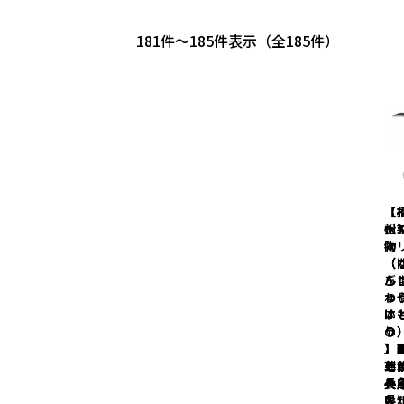
181
-
185
件表示
185
【
【
【
【
【
沢
松
州
州
州
ス
陶
物
物
物
（
（
（
（
（
ら
ぎ
ん
ん
ん
わ
つ
ゅ
ゅ
ゅ
す
い
は
は
は
り
う
の
の
の
】
】
】
】
】
ー
七
芸
草
刈
ー
長
兵
兵
兵
入
愛
県
県
県