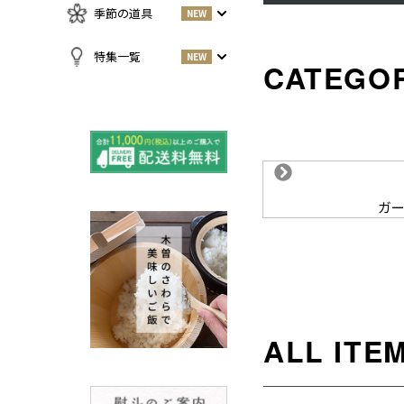
急須・湯呑
お酒
NEW
季節の道具
NEW
名刺入れ・カードケース
その他
お茶
NEW
傘
すべての商品をみる
特集一覧
NEW
小物
春
NEW
すべての特集をみる
夏
再入荷のご案内
NEW
秋
よくある質問〈ほうき
NEW
冬
全般〉
棕櫚箒と江戸箒の選び
NEW
ガ
方
棕櫚箒と江戸箒の違い
NEW
江戸箒の特徴
NEW
棕櫚箒の特徴
NEW
箒で見直す暮らしの基
NEW
準
包丁のお手入れについて
ノスタルジックな肥前びーど