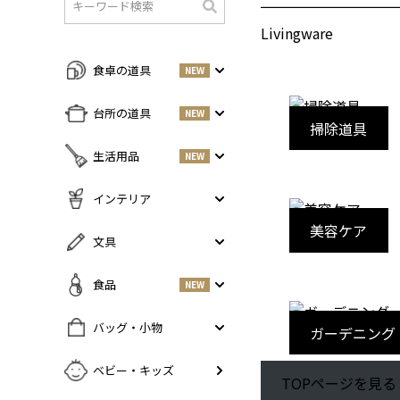
検
Livingware
索
食卓の道具
NEW
すべての商品をみる
台所の道具
NEW
掃除道具
皿・プレート
NEW
すべての商品をみる
生活用品
NEW
丼・小鉢
調味料入れ
お茶碗・汁椀
NEW
すべての商品をみる
インテリア
鍋・フライパン
NEW
お箸・カトラリー
掃除道具
美容ケア
調理器具
NEW
すべての商品をみる
文具
グラス・タンブラー
NEW
美容ケア
NEW
まな板・包丁
小物入れ
マグ・カップ・ソーサー
ガーデニング
すべての商品をみる
食品
NEW
保存容器
香・ろうそく
トレイ・コースター・鍋しき
ペンケース
ふきん・布もの
花器
お弁当グッズ
すべての商品を見る
バッグ・小物
ガーデニング
PCアクセサリー
その他キッチンツール
インテリア雑貨
酒器
調味料
NEW
その他
すべての商品をみる
ベビー・キッズ
ポット・鉄瓶
コーヒー
NEW
TOPページを見る
カバン・小物入れ