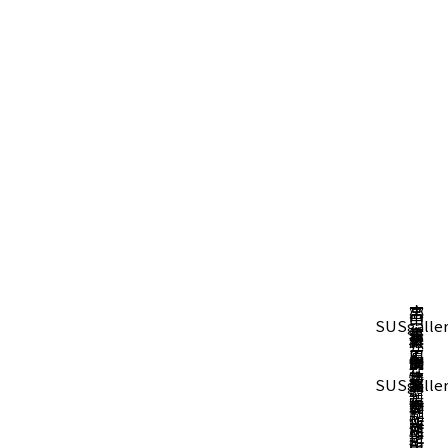
小
宮
志
山
中
SUSgalle
笠
島
津
本
村
大
藤
か
原
工
刃
勝
銅
矢
山
タ
な
鋳
芸
物
SUSgalle
之
器
製
窯
イ
や
造
製
製
助
製
作
タ
刷
所
作
作
商
作
所
ネ
子
粉
所
所
ミ