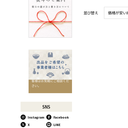
ろ
SUSgalleryと過ごす至福の時
並び替え
価格が安い
間
千切りピーラーで仕込んでみ
よう
星座マグでくつろぎのひとと
きを
コーヒーミルで格別な1杯を
味わう
行平鍋があればたいていのこ
とは大丈夫。
馬毛歯ブラシがオススメな理
由
お肉も野菜もキッチン鋏にお
任せ！
お祝い事に欠かせない「ミニ
SNS
鏡開き」
Instagram
Facebook
使い込んで育てる道具、卵焼
き鍋
X
LINE