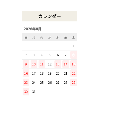
木曽のさわらで美味しいご飯
リンゴのための魅せるナイフ
カレンダー
『pomme』
「毎日納豆を食べていま
2026年8月
す！」という方に、ぜひ使っ
日
月
火
水
木
金
土
てほしい山只華陶苑の納豆鉢
1
調理から盛り付けまでこなす
「寿 菜箸」は、とても優秀
2
3
4
5
6
7
8
な台所道具！
9
10
11
12
13
14
15
和の美しさを醸す志津刃物製
16
17
18
19
20
21
22
作所のペティナイフ「ゆり
23
24
25
26
27
28
29
ミニパンのお手入れ方法
30
31
ミニパン（大）で料理を楽し
もう！
ふわふわの卵焼きを焼こう！
刃物の日用品
無駄がなく、美しい鉄肌。
手放せなくなる“キッチン用