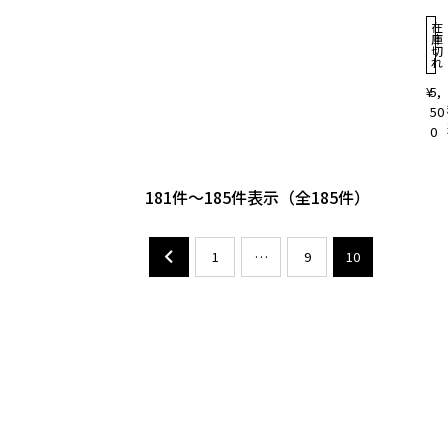
在
庫
切
れ
¥
5,
50
0
181
-
185
件表示
185
1
…
9
10