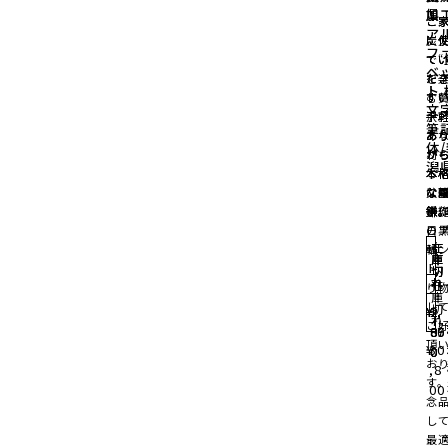
加
県
ご
ご
ご
ア
炭
に
に
に
フ
で“
て
て
て
ベ
を
だ
だ
だ
ト 
む
す
す
す
文
沢
手
手
手
筆
ん
あ
あ
あ
体
材
が
が
が
潟
ち
本
本
本
父
に
な
な
な
や
手
鎌
鎌
鎌
日
の
在
在
在
ゼ
輪
庫
庫
庫
ト
切
切
切
れ
れ
れ
在
り
庫
し
切
¥
¥
¥
2,
1,
2,
れ
ご
09
87
86
頂
¥
30
0
0
0
お
,8
す
00
念
し
最