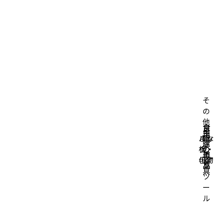
そ
の
他
台
食
掃
生
キ
バッ
まな
所
卓
除
活
ッ
グ・
板・
の
の
道
用
チ
小物
包丁
道
道
具
品
ン
具
具
ツ
ー
ル