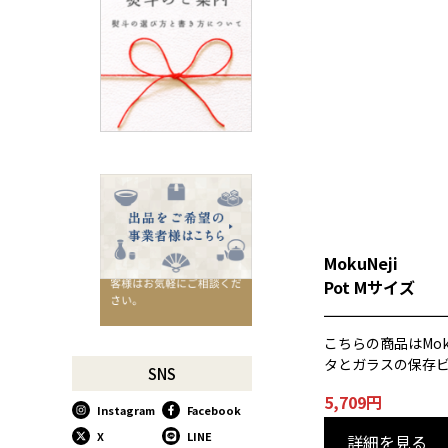
ろ
SUSgalleryと過ごす至福の時
間
千切りピーラーで仕込んでみ
よう
星座マグでくつろぎのひとと
きを
コーヒーミルで格別な1杯を
味わう
行平鍋があればたいていのこ
とは大丈夫。
MokuNeji
馬毛歯ブラシがオススメな理
Pot Mサイズ
由
お肉も野菜もキッチン鋏にお
任せ！
こちらの商品はMok
タとガラスの保存ビ
お祝い事に欠かせない「ミニ
SNS
鏡開き」
5,709
円
Instagram
Facebook
使い込んで育てる道具、卵焼
き鍋
X
LINE
詳細を見る