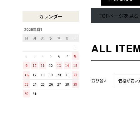
木曽のさわらで美味しいご飯
リンゴのための魅せるナイフ
TOPページを見る
カレンダー
『pomme』
「毎日納豆を食べていま
2026年8月
す！」という方に、ぜひ使っ
日
月
火
水
木
金
土
てほしい山只華陶苑の納豆鉢
1
調理から盛り付けまでこなす
「寿 菜箸」は、とても優秀
2
3
4
5
6
7
8
な台所道具！
9
10
11
12
13
14
15
和の美しさを醸す志津刃物製
16
17
18
19
20
21
22
作所のペティナイフ「ゆり
並び替え
価格が安い
23
24
25
26
27
28
29
ミニパンのお手入れ方法
30
31
ミニパン（大）で料理を楽し
もう！
ふわふわの卵焼きを焼こう！
刃物の日用品
無駄がなく、美しい鉄肌。
手放せなくなる“キッチン用