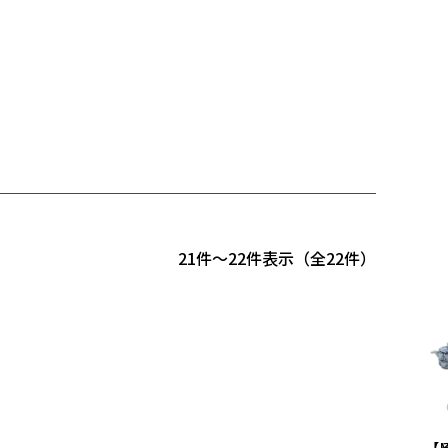
21
-
22
件表示
22
【
【