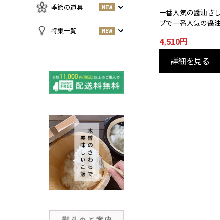
急須・湯呑
お酒
NEW
季節の道具
NEW
名刺入れ・カードケース
一番人気の醤油さ
その他
お茶
NEW
プで一番人気の醤
傘
すべての商品をみる
特集一覧
NEW
4,510
円
小物
春
NEW
すべての特集をみる
夏
詳細を見る
再入荷のご案内
NEW
秋
よくある質問〈ほうき
NEW
冬
全般〉
棕櫚箒と江戸箒の選び
NEW
方
棕櫚箒と江戸箒の違い
NEW
江戸箒の特徴
NEW
棕櫚箒の特徴
NEW
箒で見直す暮らしの基
NEW
準
包丁のお手入れについて
ノスタルジックな肥前びーど