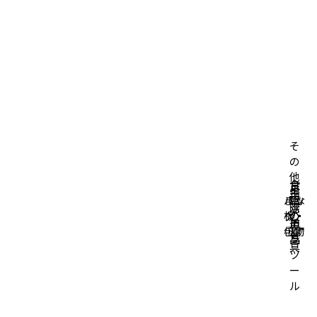
そ
の
他
台
食
掃
生
キ
バッ
まな
所
卓
除
活
ッ
グ・
板・
の
の
道
用
チ
小物
包丁
道
道
具
品
ン
具
具
ツ
ー
ル