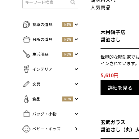
人気商品
検
索
食卓の道具
NEW
木村硝子店
すべての商品をみる
醤油さし
台所の道具
NEW
皿・プレート
NEW
すべての商品をみる
生活用品
NEW
世界的な彫刻家でも
丼・小鉢
調味料入れ
インされています
お茶碗・汁椀
NEW
すべての商品をみる
インテリア
鍋・フライパン
NEW
5,610
円
お箸・カトラリー
掃除道具
調理器具
NEW
すべての商品をみる
文具
グラス・タンブラー
NEW
詳細を見る
美容ケア
NEW
まな板・包丁
小物入れ
マグ・カップ・ソーサー
ガーデニング
すべての商品をみる
食品
NEW
保存容器
香・ろうそく
トレイ・コースター・鍋しき
ペンケース
ふきん・布もの
花器
お弁当グッズ
すべての商品を見る
バッグ・小物
PCアクセサリー
その他キッチンツール
インテリア雑貨
玄武ガラス
酒器
調味料
NEW
その他
すべての商品をみる
ベビー・キッズ
醤油さし（丸）
ポット・鉄瓶
コーヒー
NEW
カバン・小物入れ