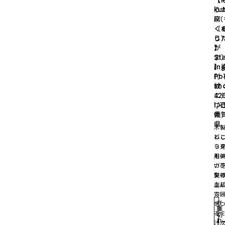
ku
う
i（
窯
く
（
じ
う
】
が
St
ま
in
】
Po
付 
sh
紋 
42
ニ
l/
つ
県
佐
県
木
ね
ど
フ
ら
用
も
ガ
い
製
文
存
上
雰
在
を
庫
る
切
れ
汁