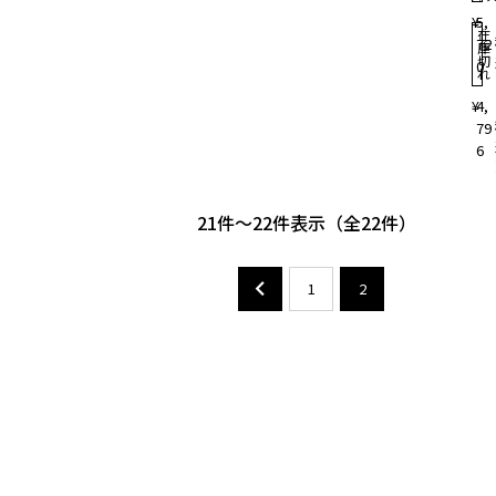
¥
5,
在
72
庫
切
0
れ
¥
4,
79
6
21
-
22
件表示
22
1
2