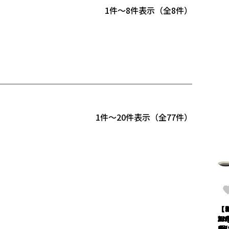
1
-
8
件表示
8
1
-
20
件表示
77
【c
【
【
【
【
【L
【L
【L
【
【c
【
【
【
【
【
【
【
【
【
【
an
賀
an
賀
an
AN
AN
AN
SU
an
SU
SU
an
SU
SU
SU
ろ
SU
SU
SU
o
県/
ou
県/
ou
&B
&B
&B
O-
o
O-
O-
ou
O-
O-
O-
そ
O-
O-
O-