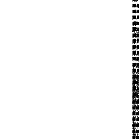
欅
an
（
an
】1
C.
C.
C.
BU
ナ
BU
BU
（
BU
BU
BU
BU
BU
BU
コ
ou
ん
ou
人
Dai
Ro
Ro
（
メ
（
（
ん
（
（
（
大
（
（
（
ヒ
】
あ
】
鍋/
y
t
t
ぼ
コ
ぼ
ぼ
あ
ぼ
ぼ
ぼ
與
ぼ
ぼ
ぼ
ミ
火
と
火
g-
ap
de
ap
ん
ヒ
ん
ん
と
ん
ん
ん
燭
ん
ん
ん
電
】2
電
on
im
on
/奥
カ
/奥
/奥
】
/奥
/奥
/奥
/奥
/奥
/奥
今
オ
レ
人
レ
02 
ap
Sh
田
田
田
21
田
田
田
テ
田
田
田
の
ン
ジ
ジ
デ
on
rt 
章
ブ
章
章
m
章
章
章
パ
章
章
章
は
ジ/
オ
Hg
オ
リ
Sh
ル
黒
ウ
パ
ひ
リ
パ
十
カ
＆
十
十
リ
私
グ
ブ
2/
ブ
エ
rt 
ト
草
ン/
タ
浅
タ
リ
ー
ィ
リ
リ
プ
け
ー
対
賀
対
ロ
ル
プ
ー
オ
L 
L/
Hg
L 
ー
十
ラ
ー
ー
ー
ご
ン/
の
の
02
ト
ン
ン
ン
毛
賀
3/
南
ブ
草/
ト
ブ
ブ
M 
気
そ
パ
は
は
キ
ニ
シ
プ
目/
賀
蛮/
角
黒
ャ
角
角
毛
に
を
手
美
プ
鍋/
鍋/
リ
エ
ー
ー
滋
滋
11
草/
ド
18
15
目/
鍋
極
中
く
グ
ル/
土
土
サ
ロ
ト
24/
県
県
30/
滋
ホ
18/
21/
滋
楽
の
に
ダ
タン
ブ
ド
シ
ロ
滋
滋
県
ダ
滋
滋
県
め
「
木
美
な
～3
美
ウ
3合
1合
ブ
ー
グ
県
県
県
県
す
ひ
ぬ
く
楽
分
く
美
美
ウ
ト
（
Re
挽
信
持
信
り
美
も
ダ
を
サ
ダ
美
く
美
美
く
ン
ロ
ナ
ers
時
焼
手
焼
ま
く
と
な
み
ズ
な
く
ダ
く
く
ダ
イ
グ
リ
も
ぬ
角
ぬ
鍋
ダ
の
楽
す
で
楽
ダ
な
く
ダ
ダ
な
デ
（
サ
飾
も
っ
も
な
り
を
「T
す
を
な
楽
り
な
な
楽
¥
9,
ゴ
ン
ド
時
で
い
で
楽
を
み
UB
み
楽
を
と
楽
楽
を
¥
5,
9
ィ
ブ
も
毎
の
毎
一
を
心
す
BU
す
を
み
自
を
を
み
5
0
ゴ
ウ
美
の
持
の
モ
み
で
「T
」
「T
み
す
由
み
み
す