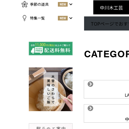
急須・湯呑
お酒
NEW
季節の道具
NEW
中川木工芸
名刺入れ・カードケース
その他
お茶
NEW
傘
すべての商品をみる
特集一覧
NEW
TOPページでお
小物
春
NEW
すべての特集をみる
夏
再入荷のご案内
NEW
秋
よくある質問〈ほうき
NEW
冬
全般〉
棕櫚箒と江戸箒の選び
NEW
方
棕櫚箒と江戸箒の違い
NEW
江戸箒の特徴
NEW
棕櫚箒の特徴
NEW
L
箒で見直す暮らしの基
NEW
準
包丁のお手入れについて
ノスタルジックな肥前びーど