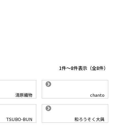
1
-
8
件表示
8
清原織物
chanto
TSUBO-BUN
和ろうそく大與