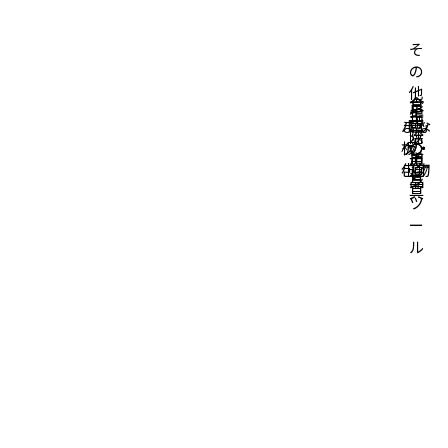
そ
の
他
台
食
掃
生
キ
バッ
まな
所
卓
除
活
ッ
グ・
板・
の
の
道
用
チ
小物
包丁
道
道
具
品
ン
具
具
ツ
ー
ル