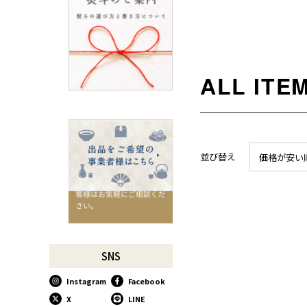
ろ
SUSgalleryと過ごす至福の時
間
千切りピーラーで仕込んでみ
よう
星座マグでくつろぎのひとと
きを
コーヒーミルで格別な1杯を
味わう
行平鍋があればたいていのこ
並び替え
価格が安い
とは大丈夫。
馬毛歯ブラシがオススメな理
由
お肉も野菜もキッチン鋏にお
任せ！
お祝い事に欠かせない「ミニ
SNS
鏡開き」
Instagram
Facebook
使い込んで育てる道具、卵焼
き鍋
X
LINE