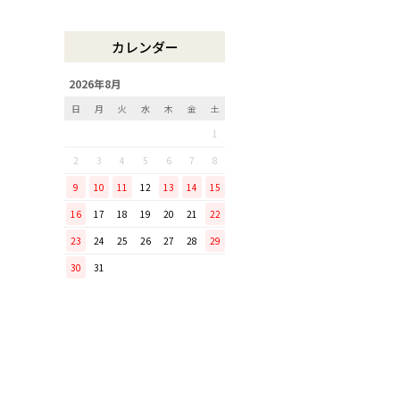
木曽のさわらで美味しいご飯
リンゴのための魅せるナイフ
カレンダー
『pomme』
「毎日納豆を食べていま
2026年8月
す！」という方に、ぜひ使っ
日
月
火
水
木
金
土
てほしい山只華陶苑の納豆鉢
1
調理から盛り付けまでこなす
「寿 菜箸」は、とても優秀
2
3
4
5
6
7
8
な台所道具！
9
10
11
12
13
14
15
和の美しさを醸す志津刃物製
16
17
18
19
20
21
22
作所のペティナイフ「ゆり
23
24
25
26
27
28
29
ミニパンのお手入れ方法
30
31
ミニパン（大）で料理を楽し
もう！
ふわふわの卵焼きを焼こう！
刃物の日用品
無駄がなく、美しい鉄肌。
手放せなくなる“キッチン用