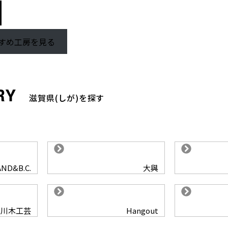
すすめ工房を見る
滋賀県(しが)を探す
AND&B.C.
大與
中川木工芸
Hangout