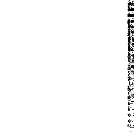
0
0
ン
く
は
や
は
の
日
す
め
UB
UB
す
「T
一
す
す
「T
¥
5,
0
彦
を
く
を
夫
有
ア
「T
る
BU
BU
「T
UB
二
「T
「T
UB
5
300
別
定
別
を
の
ン
UB
丸
」
」
UB
BU
の
UB
UB
BU
0
年
に
も
に
毎
ニ
ト
BU
カ
BU
」
ニ
BU
BU
」
¥
¥
5,
5,
0
手
直
群
直
の
産
ー
」
プ
」
ル
」
」
¥
¥
4,
4,
5
0
事
火
火
タ
の
ポ
ス
¥
¥
¥
¥
¥
¥
1
6,
5,
4,
4,
4,
8
6
0
6
感
電
電
ダ
と
ッ
ン
6,
0
8
9
6
6
4
2
0
0
る
レ
レ
ド
つ
が
¥
4,
5
5
3
5
2
2
0
0
ー
ジ
ジ
に
岡
徴
8
0
0
0
0
0
0
ー
オ
オ
県
シ
¥
8,
4
0
ル
ブ
ブ
児
ー
00
0
対
対
で
エ
¥
3
税
の
の
ら
ロ
8,
〜
能
能
た1
ン
5
は
は
オ
¥
7,
0
鍋
鍋
ス
50
0
左
¥
¥
2
1
税
デ
2,
6,
〜
ム
0
5
¥
8,
0
0
50
0
0
税
〜