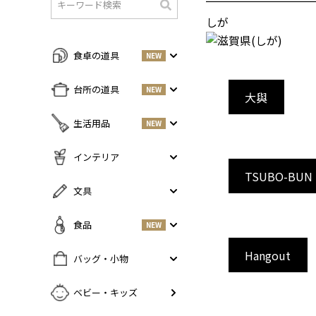
検
しが
索
食卓の道具
NEW
すべての商品をみる
台所の道具
NEW
大與
皿・プレート
NEW
すべての商品をみる
生活用品
NEW
丼・小鉢
調味料入れ
お茶碗・汁椀
NEW
すべての商品をみる
インテリア
鍋・フライパン
NEW
お箸・カトラリー
TSUBO-BUN
掃除道具
調理器具
NEW
すべての商品をみる
文具
グラス・タンブラー
NEW
美容ケア
NEW
まな板・包丁
小物入れ
マグ・カップ・ソーサー
ガーデニング
すべての商品をみる
食品
NEW
保存容器
香・ろうそく
トレイ・コースター・鍋しき
ペンケース
ふきん・布もの
花器
Hangout
お弁当グッズ
すべての商品を見る
バッグ・小物
PCアクセサリー
その他キッチンツール
インテリア雑貨
酒器
調味料
NEW
その他
すべての商品をみる
ベビー・キッズ
ポット・鉄瓶
コーヒー
NEW
カバン・小物入れ