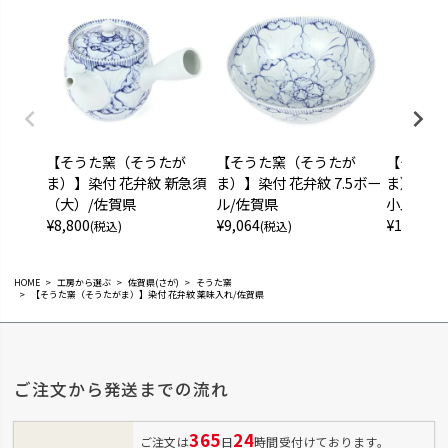
【そうた窯（そうたが
【そうた窯（そうたが
【そうた
ま）】染付 花弁紋 新急須
ま）】染付 花弁紋 7.5ボー
ま）】染付
（大）/佐賀県
ル/佐賀県
小皿/佐
¥
8,800
¥
9,064
¥
1,100
(税込)
(税込)
(税
HOME
工房から選ぶ
佐賀県(さが)
そうた窯
【そうた窯（そうたがま）】染付 花弁紋 薬味入れ/佐賀県
ご注文から発送までの流れ
365
24
ご注文は
日
時間受付けております。