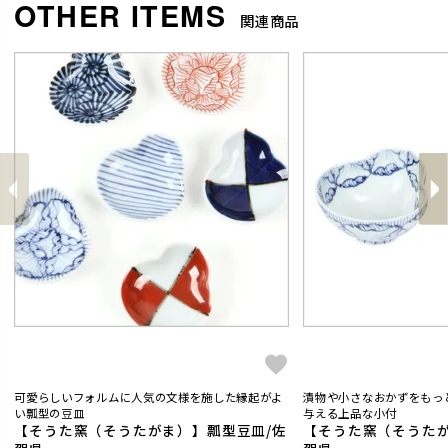
関連商品
前
へ
へ
次
可愛らしいフォルムに人気の文様を施した縁起がよ
漬物や小さなおかずをもっ
い瓢型の豆皿
与える上品な小付
【そうた窯（そうたがま）】瓢型豆皿/佐
【そうた窯（そうたが