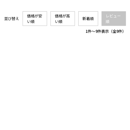
価格が安
価格が高
レビュー
並び替え
新着順
い順
い順
順
1
-
9
件表示
9