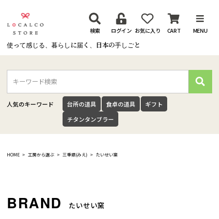
検索
ログイン
お気に入り
CART
MENU
使って感じる、暮らしに届く、日本の手しごと
検
索
人気のキーワード
台所の道具
食卓の道具
ギフト
チタンタンブラー
HOME
工房から選ぶ
三重県(みえ)
たいせい窯
たいせい窯