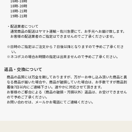
16時-18時
18時-20時
18時-21時
19時-21時
・配送業者について
通常商品の配送はヤマト運輸・佐川急便にて、お手元へお届け致します。
お客様の配送業者のご指定はできませんのでご了承くださいませ。
※日時のご指定はご注文から 7 日後以降となりますので予めご了承くださ
い。
※ネコポスの場合お時間の指定は出来ませんので予めご了承ください。
返品・交換について
商品の品質には万全を期しておりますが、万が一お申し込み頂いた商品と異
なる商品が届いた場合や、商品が破損していた場合は、お手数ですが商品到
着後7日以内にご連絡下さい。速やかに対応させて頂きます。
お客様のご都合による（商品の破損・汚損以外）返品は、お受けできません
ので予めご了承ください。
お問い合わせは、メールかお電話にてご連絡ください。