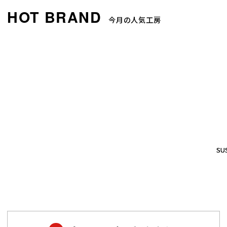
今月の人気工房
SUS
SUS