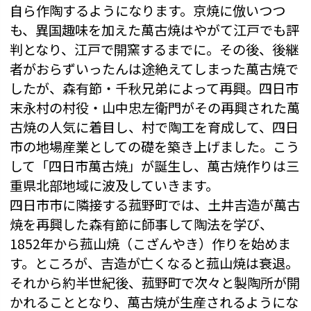
自ら作陶するようになります。京焼に倣いつつ
も、異国趣味を加えた萬古焼はやがて江戸でも評
判となり、江戸で開窯するまでに。その後、後継
者がおらずいったんは途絶えてしまった萬古焼で
したが、森有節・千秋兄弟によって再興。四日市
末永村の村役・山中忠左衛門がその再興された萬
古焼の人気に着目し、村で陶工を育成して、四日
市の地場産業としての礎を築き上げました。こう
して「四日市萬古焼」が誕生し、萬古焼作りは三
重県北部地域に波及していきます。
四日市市に隣接する菰野町では、土井吉造が萬古
焼を再興した森有節に師事して陶法を学び、
1852年から菰山焼（こざんやき）作りを始めま
す。ところが、吉造が亡くなると菰山焼は衰退。
それから約半世紀後、菰野町で次々と製陶所が開
かれることとなり、萬古焼が生産されるようにな