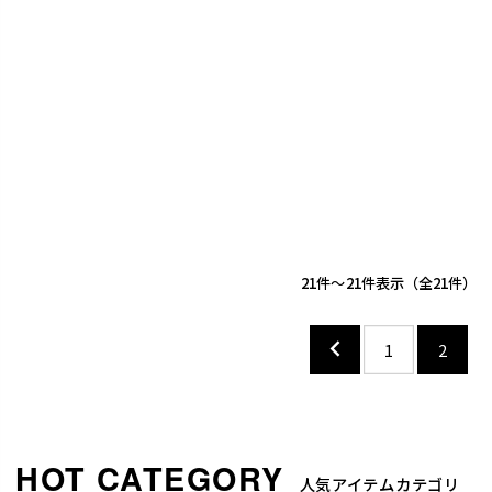
21
-
21
件表示
21
1
2
人気アイテムカテゴリ