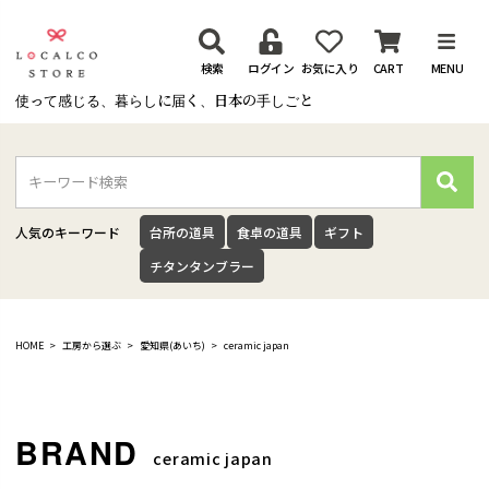
検索
ログイン
お気に入り
CART
MENU
使って感じる、暮らしに届く、日本の手しごと
検
索
人気のキーワード
台所の道具
食卓の道具
ギフト
チタンタンブラー
HOME
工房から選ぶ
愛知県(あいち)
ceramic japan
ceramic japan