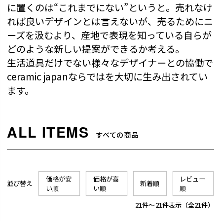
に置くのは“これまでにない”というと。売れなけ
れば良いデザインとは言えないが、売るためにニ
ーズを汲むより、産地で表現を知っている自らが
どのような新しい提案ができるか考える。
生活道具だけでない様々なデザイナーとの協働で
ceramic japanならではを大切に生み出されてい
ます。
すべての商品
価格が安
価格が高
レビュー
並び替え
新着順
い順
い順
順
21
-
21
件表示
21