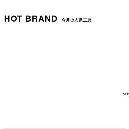
今月の人気工房
SUS
SUS