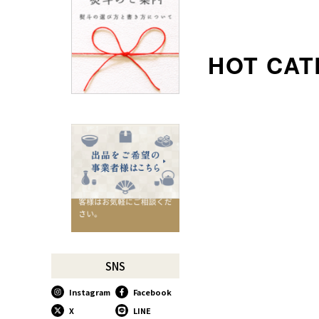
ろ
SUSgalleryと過ごす至福の時
間
千切りピーラーで仕込んでみ
よう
星座マグでくつろぎのひとと
きを
コーヒーミルで格別な1杯を
味わう
行平鍋があればたいていのこ
とは大丈夫。
馬毛歯ブラシがオススメな理
由
お肉も野菜もキッチン鋏にお
任せ！
お祝い事に欠かせない「ミニ
SNS
鏡開き」
Instagram
Facebook
使い込んで育てる道具、卵焼
き鍋
X
LINE