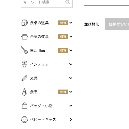
検
索
食卓の道具
NEW
並び替え
価格が安い
すべての商品をみる
台所の道具
NEW
皿・プレート
NEW
すべての商品をみる
生活用品
NEW
丼・小鉢
調味料入れ
お茶碗・汁椀
NEW
すべての商品をみる
インテリア
鍋・フライパン
NEW
お箸・カトラリー
掃除道具
調理器具
NEW
すべての商品をみる
文具
グラス・タンブラー
NEW
美容ケア
NEW
まな板・包丁
小物入れ
マグ・カップ・ソーサー
ガーデニング
すべての商品をみる
食品
NEW
保存容器
香・ろうそく
トレイ・コースター・鍋しき
ペンケース
ふきん・布もの
花器
お弁当グッズ
すべての商品を見る
バッグ・小物
PCアクセサリー
その他キッチンツール
インテリア雑貨
酒器
調味料
NEW
その他
すべての商品をみる
ベビー・キッズ
ポット・鉄瓶
コーヒー
NEW
カバン・小物入れ