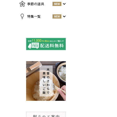
急須・湯呑
お酒
NEW
季節の道具
NEW
名刺入れ・カードケース
その他
お茶
NEW
傘
すべての商品をみる
特集一覧
NEW
小物
春
NEW
すべての特集をみる
夏
再入荷のご案内
NEW
秋
よくある質問〈ほうき
NEW
冬
全般〉
棕櫚箒と江戸箒の選び
NEW
方
棕櫚箒と江戸箒の違い
NEW
江戸箒の特徴
NEW
棕櫚箒の特徴
NEW
箒で見直す暮らしの基
NEW
準
包丁のお手入れについて
ノスタルジックな肥前びーど