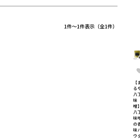
1
-
1
件表示
1
【
る
八
味
噌
八
味
の
味
ウ