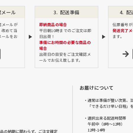
認
メール
配送準備
配
信メールが
即納商品の場合
伝票番号が
、改めて当
平日朝10時までのご注文は即
発送完了メ
メールをお
日出荷！
ます。
準備にお時間の必要な商品の
場合
出荷日の目安をご注文確認メ
ールでお伝え致します。
お届けについて
・通常は準備が整い次第、
「できるだけ早い日程」
・選択出来る配送時間帯
午前中（8時～12時）
12時-14時
品の納期に関わらず、ご注文確定