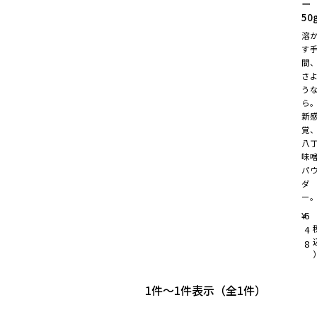
50
溶
す
間
さ
う
ら
新
覚
八
味
パ
ダ
ー
¥
6
4
8
1
-
1
件表示
1