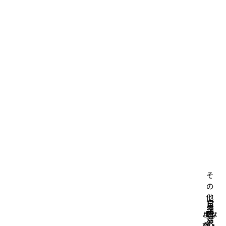
そ
の
他
台
食
掃
生
キ
バッ
まな
所
卓
除
活
ッ
グ・
板・
の
の