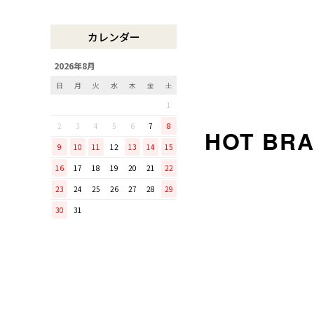
木曽のさわらで美味しいご飯
リンゴのための魅せるナイフ
カレンダー
『pomme』
「毎日納豆を食べていま
2026年8月
す！」という方に、ぜひ使っ
日
月
火
水
木
金
土
てほしい山只華陶苑の納豆鉢
1
調理から盛り付けまでこなす
「寿 菜箸」は、とても優秀
2
3
4
5
6
7
8
な台所道具！
9
10
11
12
13
14
15
和の美しさを醸す志津刃物製
16
17
18
19
20
21
22
作所のペティナイフ「ゆり
23
24
25
26
27
28
29
ミニパンのお手入れ方法
30
31
ミニパン（大）で料理を楽し
もう！
ふわふわの卵焼きを焼こう！
刃物の日用品
無駄がなく、美しい鉄肌。
手放せなくなる“キッチン用