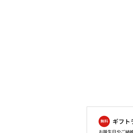
品”
material WOOD
沖縄のものづくり
NAGAE＋
名入れ特集
ギフトラッピングを希望され
る方へ
熨斗のご案内
ギフト
無料
お誕生日やご結