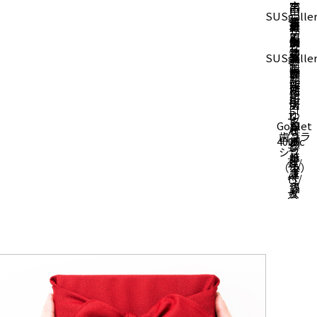
小
宮
志
山
中
SUSgalle
笠
島
津
本
村
大
藤
か
原
工
刃
勝
銅
矢
山
タ
な
鋳
芸
物
SUSgalle
之
器
製
窯
イ
や
造
製
製
助
製
作
タ
刷
所
作
作
商
作
所
ネ
子
粉
所
所
ミ
店
所
ス
引
ニ
し
ゆ
タ
Goblet
棕
玉
お
シ
パ
ゃ
り
歯ブラ
ン
400cc
櫚
子
ろ
リ
ン
も
シ
シ
ブ
ほ
焼
し
ー
蓋
じ/
リ
（小）
ラ
う
き
金
ズ
付/
へ
ー
ー
き
鍋
大
ら
ズ